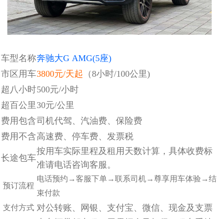
车型名称
奔驰大G AMG(5座)
市区用车
3800元/天起
（8小时/100公里)
超八小时
500元/小时
超百公里
30元/公里
费用包含
司机代驾、汽油费、保险费
费用不含
高速费、停车费、发票税
按用车实际里程及租用天数计算，
具体收费标
长途包车
准请电话咨询客服。
电话预约→客服下单→联系司机→尊享用车体验→结
预订流程
束付款
对公转账、网银、支付宝、微信、现金及支票
支付方式