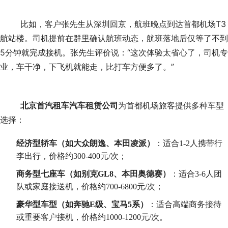
	比如，客户张先生从深圳回京，航班晚点到达首都机场T3
航站楼。司机提前在群里确认航班动态，航班落地后仅等了不到
5分钟就完成接机。张先生评价说：“这次体验太省心了，司机专
业，车干净，下飞机就能走，比打车方便多了。”
北京首汽租车汽车租赁公司
为首都机场旅客提供多种车型
选择：
经济型轿车（如大众朗逸、本田凌派）
：适合1-2人携带行
李出行，价格约300-400元/次；
商务型七座车（如别克GL8、本田奥德赛）
：适合3-6人团
队或家庭接送机，价格约700-6800元/次；
豪华型车型（如奔驰E级、宝马5系）
：适合高端商务接待
或重要客户接机，价格约1000-1200元/次。