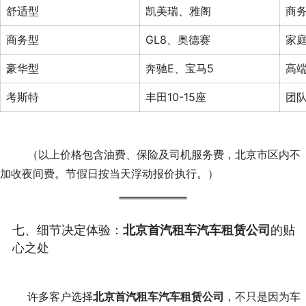
舒适型
凯美瑞、雅阁
商
商务型
GL8、奥德赛
家
豪华型
奔驰E、宝马5
高
考斯特
丰田10-15座
团
	（
以上价格包含油费、保险及司机服务费，北京市区内不
加收夜间费。节假日按当天浮动报价执行。
）
七、细节决定体验：
北京首汽租车汽车租赁公司
的贴
心之处
	许多客户选择
北京首汽租车汽车租赁公司
，不只是因为车