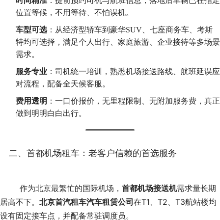
时间精准
：提前预约司机与航班信息，落地后车辆已在指定
位置等候，不用等待、不怕误机。
车型可选
：从经济型轿车到豪华SUV、七座商务车、考斯
特均可选择，满足个人出行、家庭旅游、企业接待等多场景
需求。
服务专业
：司机统一培训，熟悉机场接送路线、航班延误应
对流程，配备全天候客服。
费用透明
：一口价报价，无里程限制、无附加服务费，真正
做到明明白白出行。
二、首都机场租车：老客户信赖的首选服务
	作为北京最繁忙的国际机场，
首都机场接送机
需求量长期
居高不下。
北京首汽租车汽车租赁公司
在T1、T2、T3航站楼均
设有固定接车点，并配备常驻调度员。